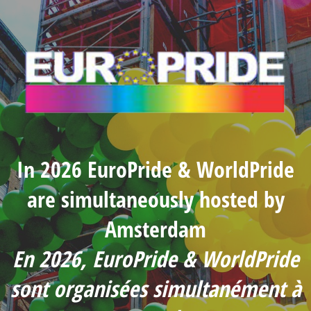
In 2026 EuroPride & WorldPride
are simultaneously hosted by
Amsterdam
En 2026, EuroPride & WorldPride
sont organisées simultanément à