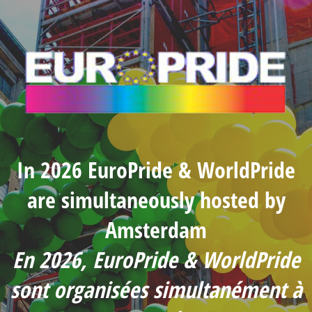
In 2026 EuroPride & WorldPride
are simultaneously hosted by
Amsterdam
En 2026, EuroPride & WorldPride
sont organisées simultanément à