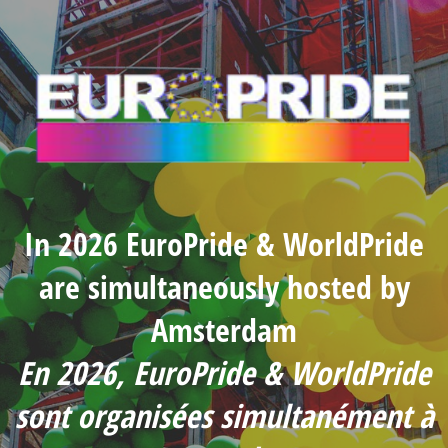
In 2026 EuroPride & WorldPride
are simultaneously hosted by
Amsterdam
En 2026, EuroPride & WorldPride
sont organisées simultanément à