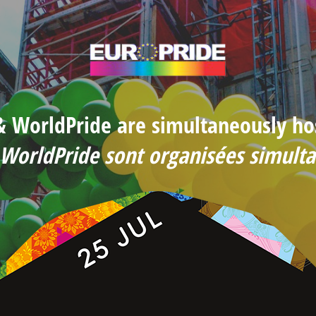
 & WorldPride are simultaneously h
 WorldPride sont organisées simu